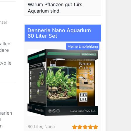
Warum Pflanzen gut fürs
Aquarium sind!
sel
Dennerle Nano Aquarium
60 Liter Set
allen
Meine Empfehlung
dere
volle
uarien
n
en
60 Liter
,
Nano