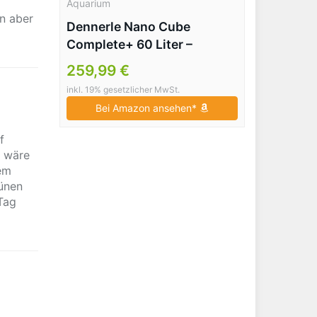
Aquarium
n aber
Dennerle Nano Cube
Complete+ 60 Liter –
Komplett-Set
259,99 €
inkl. 19% gesetzlicher MwSt.
Bei Amazon ansehen*
f
e wäre
rem
ünen
Tag