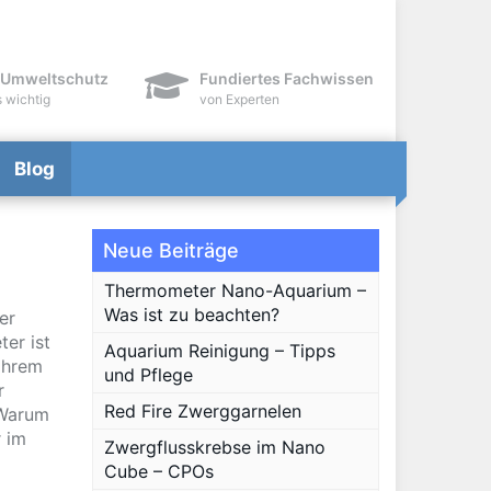
-Umweltschutz
Fundiertes Fachwissen
s wichtig
von Experten
Blog
Neue Beiträge
Thermometer Nano-Aquarium –
Was ist zu beachten?
er
er ist
Aquarium Reinigung – Tipps
Ihrem
und Pflege
r
Red Fire Zwerggarnelen
 Warum
 im
Zwergflusskrebse im Nano
Cube – CPOs