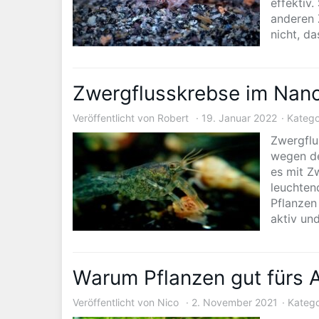
effektiv.
anderen 
nicht, d
Zwergflusskrebse im Nan
Veröffentlicht von
Robert
19. Januar 2022
Katego
Zwergflu
wegen de
es mit Z
leuchten
Pflanzen
aktiv un
Warum Pflanzen gut fürs 
Veröffentlicht von
Nico
2. November 2021
Katego