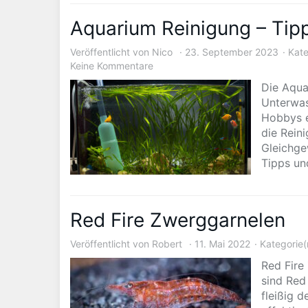
Aquarium Reinigung – Tip
Veröffentlicht von
Nico
23. September 2023
Kate
Keine Kommentare
Die Aqua
Unterwas
Hobbys e
die Reini
Gleichge
Tipps un
Red Fire Zwerggarnelen
Veröffentlicht von
Robert
11. Mai 2022
Kategorie(
Red Fire
sind Red 
fleißig 