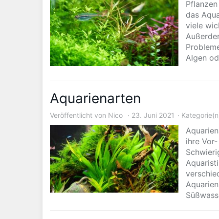
Pflanzen 
das Aqua
viele wi
Außerdem
Probleme
Algen od
Aquarienarten
Veröffentlicht von
Nico
23. Juni 2021
Kategorie(n
Aquarien
ihre Vor
Schwieri
Aquaristi
verschie
Aquarien
Süßwasse