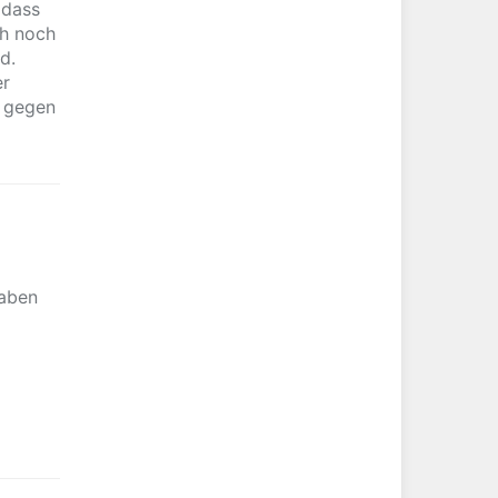
 dass
ch noch
d.
er
“ gegen
haben